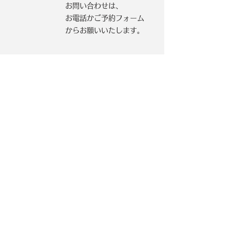
お問い合わせは、
お電話かご予約フォーム
からお願いいたします。
【札幌本社】
〒003‐0871
​北海道札幌市白石区米里1条2丁目14−14
Tel:
0120-111-503
Fax: 011-595-8132
【仙台営業所】
​〒981-1201
宮城県名取市下増田字丁地68番地
Tel:
0120-571-777
Fax: 022-794-7326