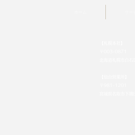
ホーム
サー
【札幌本社】
〒003-0871
北海道札幌市白石区
【仙台営業所】
〒981-1201
宮城県名取市下増