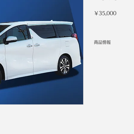
価
￥35,000
格
商品情報
メーカー
車種
ご利用料金 24時間
日）
延長料金（1時間毎
色
乗車定員