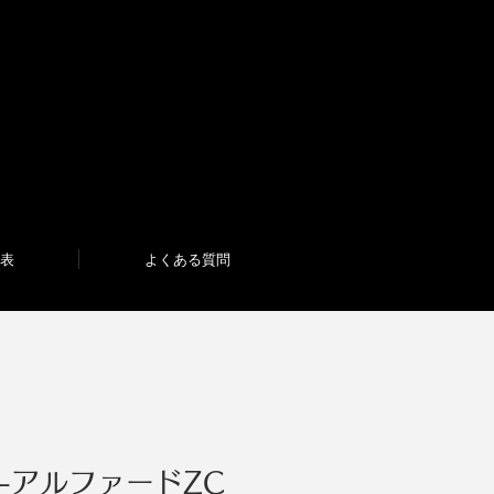
表
表
よくある質問
よくある質問
 -アルファードZC