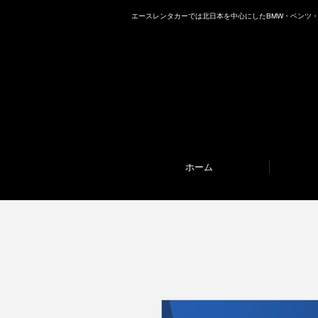
エース
エース
レンタカーでは北日本を中心にしたBMW・ベンツ
レンタカーでは北日本を中心にしたBMW・ベンツ
ホーム
ホーム