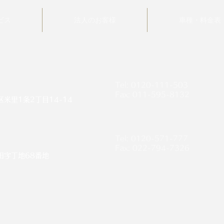
ハンドル
ビス
法人のお客様
車種・料金表
ガソリン
備考
ご予約
Tel: 0120-111-503
Fax: 011-595-8132
​米里1条2丁目14-14
Tel: 0120-571-777
Fax: 022-794-7326
田字丁地68番地